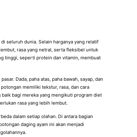
 seluruh dunia. Selain harganya yang relatif
mbut, rasa yang netral, serta fleksibel untuk
g tinggi, seperti protein dan vitamin, membuat
pasar. Dada, paha atas, paha bawah, sayap, dan
potongan memiliki tekstur, rasa, dan cara
 baik bagi mereka yang mengikuti program diet
erlukan rasa yang lebih lembut.
beda dalam setiap olahan. Di antara bagian
potongan daging ayam ini akan menjadi
ngolahannya.