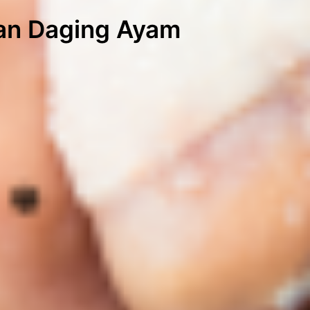
an Daging Ayam