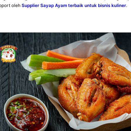
upport oleh
Supplier Sayap Ayam terbaik untuk bisnis kuliner
.