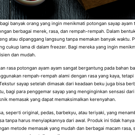
is bagi banyak orang yang ingin menikmati potongan sayap aya
t dengan berbagai merek, rasa, dan rempah-rempah. Dalam ben
goreng atau dipanggang langsung tanpa memakan banyak waktu
ng cukup lama di dalam freezer. Bagi mereka yang ingin menik
isien dan mudah.
 dan rasa potongan ayam ayam sangat bergantung pada bahan 
ggunakan rempah-rempah alami dengan rasa yang kaya, tetapi
ekstur sayap setelah dimasak dari keadaan beku juga bisa be
 itu, bagi para penggemar sayap yang menginginkan sensasi dar
teknik memasak yang dapat memaksimalkan kerenyahan.
sa, seperti original, pedas, barbekyu, atau teriyaki, yang mena
a tanpa harus menyiapkannya dari awal. Produk ini tidak hanya
. Dengan metode memasak yang mudah dan berbagai macam rasa