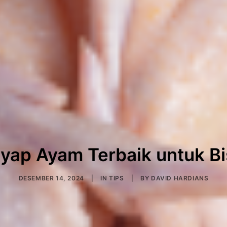
yap Ayam Terbaik untuk Bi
DESEMBER 14, 2024
|
IN
TIPS
|
BY
DAVID HARDIANS