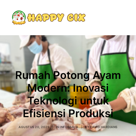
Search
Rumah Potong Ayam
Modern: Inovasi
Teknologi untuk
Efisiensi Produksi
AGUSTUS 20, 2025
|
IN
INFORMASI
|
BY
DAVID HARDIANS