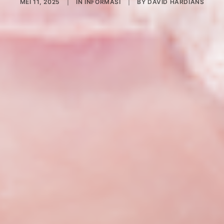
MEI 11, 2025
|
IN
INFORMASI
|
BY
DAVID HARDIANS