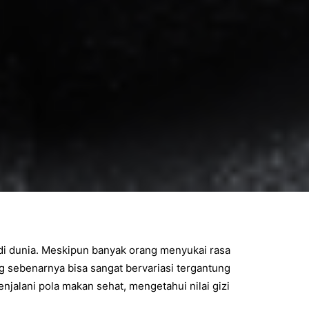
di dunia. Meskipun banyak orang menyukai rasa
g sebenarnya bisa sangat bervariasi tergantung
jalani pola makan sehat, mengetahui nilai gizi