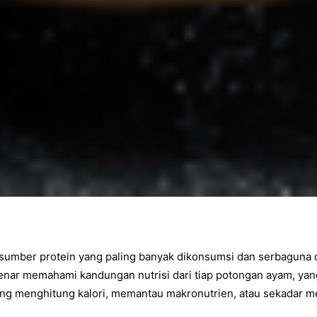
sumber protein yang paling banyak dikonsumsi dan serbaguna 
enar memahami kandungan nutrisi dari tiap potongan ayam, yan
g menghitung kalori, memantau makronutrien, atau sekadar men