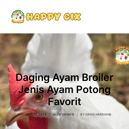
Search
Daging Ayam Broiler
Jenis Ayam Potong
Favorit
OKTOBER 17, 2024
|
IN
INFORMASI
|
BY
DAVID HARDIANS