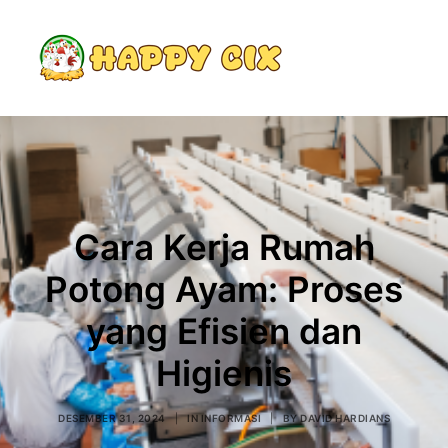
Search
Cara Kerja Rumah
Potong Ayam: Proses
yang Efisien dan
Higienis
DESEMBER 31, 2024
|
IN
INFORMASI
|
BY
DAVID HARDIANS