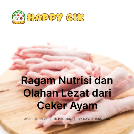
Search
Ragam Nutrisi dan
Olahan Lezat dari
Ceker Ayam
APRIL 11, 2025
|
IN
PRODUK
|
BY
DAVID HARDIANS