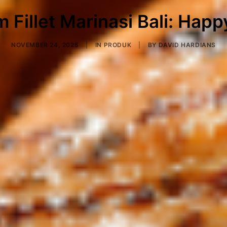
 Fillet Marinasi Bali: Happ
NOVEMBER 24, 2025
|
IN
PRODUK
|
BY
DAVID HARDIANS